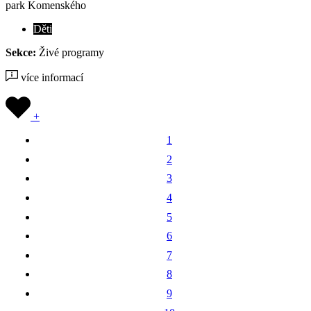
park Komenského
Děti
Sekce:
Živé programy
více informací
+
1
2
3
4
5
6
7
8
9