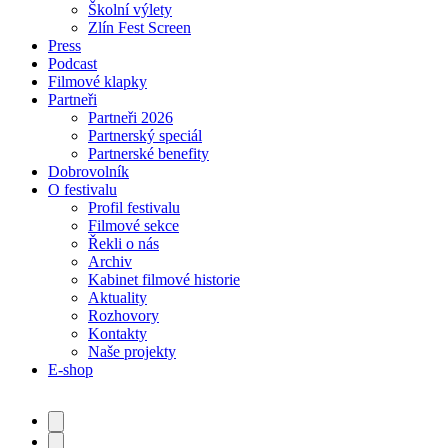
Školní výlety
Zlín Fest Screen
Press
Podcast
Filmové klapky
Partneři
Partneři 2026
Partnerský speciál
Partnerské benefity
Dobrovolník
O festivalu
Profil festivalu
Filmové sekce
Řekli o nás
Archiv
Kabinet filmové historie
Aktuality
Rozhovory
Kontakty
Naše projekty
E-shop