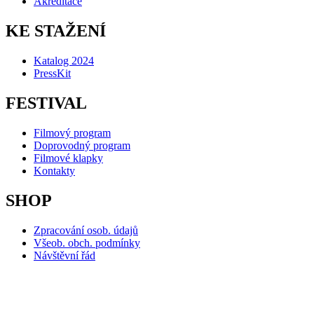
Akreditace
KE STAŽENÍ
Katalog 2024
PressKit
FESTIVAL
Filmový program
Doprovodný program
Filmové klapky
Kontakty
SHOP
Zpracování osob. údajů
Všeob. obch. podmínky
Návštěvní řád