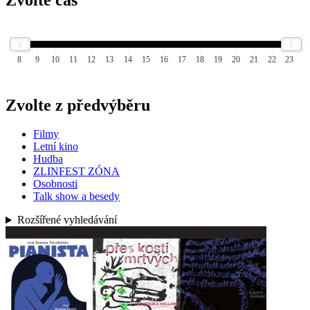
8
9
10
11
12
13
14
15
16
17
18
19
20
21
22
23
Zvolte z předvýběru
Filmy
Letní kino
Hudba
ZLINFEST ZÓNA
Osobnosti
Talk show a besedy
Rozšířené vyhledávání