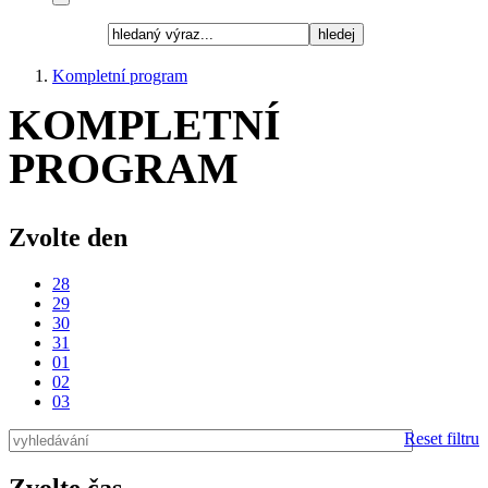
hledej
Kompletní program
KOMPLETNÍ
PROGRAM
Zvolte den
28
29
30
31
01
02
03
Reset filtru
Zvolte čas