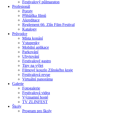
Festivalový půlmaraton
Profesionál
Poroty
Přihláška filmů
Akreditace
Reglement 66. Zlín Film Festival
Katalogy
Průvodce
Místa konání
Vstupenky
Mobilní aplikace
Parkování
Ubytování
Festivalové gastro
Tipy na výlet
Filmové kouzlo Zlínského kraje
Festivalová revue
Virtuální panoráma
Galerie
Fotogalerie
Festivalová videa
Významní hosté
TV ZLINFEST
Školy
Program pro školy