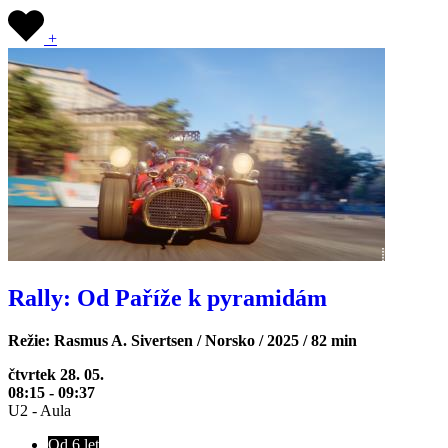
+
Rally: Od Paříže k pyramidám
Režie: Rasmus A. Sivertsen / Norsko / 2025 / 82 min
čtvrtek 28. 05.
08:15 - 09:37
U2 - Aula
Od 6 let