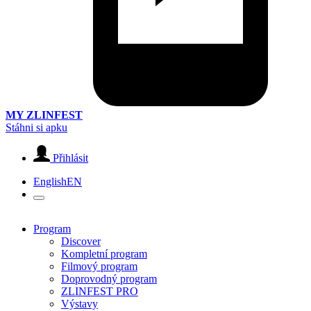
MY ZLINFEST
Stáhni si apku
Přihlásit
English
EN
Program
Discover
Kompletní program
Filmový program
Doprovodný program
ZLINFEST PRO
Výstavy